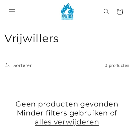
Meteen
naar de
Winkelwagen
content
C
Vrijwillers
o
l
Sorteren
0 producten
l
e
c
Geen producten gevonden
Minder filters gebruiken of
t
alles verwijderen
i