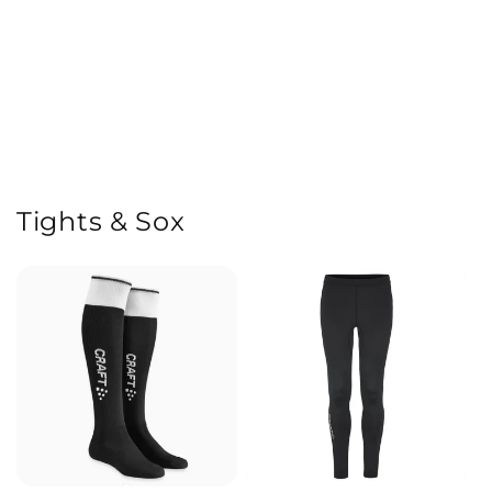
e
:
Tights & Sox