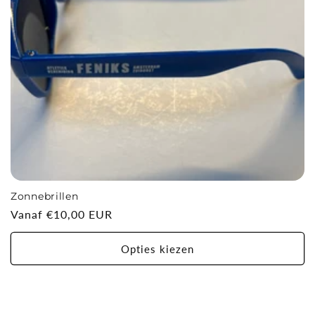
e
:
Zonnebrillen
Normale
Vanaf €10,00 EUR
prijs
Opties kiezen