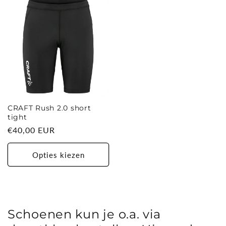
CRAFT Rush 2.0 short
tight
Normale
€40,00 EUR
prijs
Opties kiezen
Schoenen kun je o.a. via