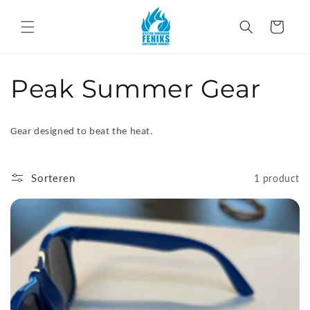
Meteen
naar de
Winkelwagen
content
C
Peak Summer Gear
o
Gear designed to beat the heat.
l
l
Sorteren
1 product
e
c
t
i