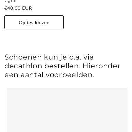
tight
Normale
€40,00 EUR
prijs
Opties kiezen
Schoenen kun je o.a. via
decathlon bestellen. Hieronder
een aantal voorbeelden.