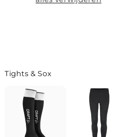
e
:
Tights & Sox