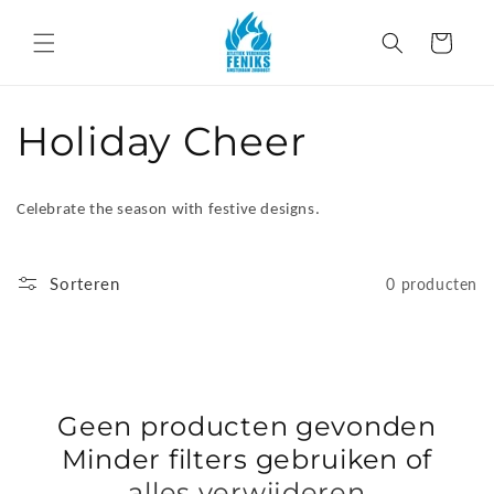
Meteen
naar de
Winkelwagen
content
C
Holiday Cheer
o
Celebrate the season with festive designs.
l
l
Sorteren
0 producten
e
c
Geen producten gevonden
t
Minder filters gebruiken of
i
alles verwijderen