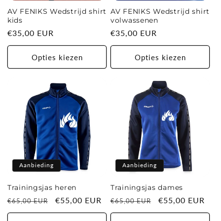
AV FENIKS Wedstrijd shirt
AV FENIKS Wedstrijd shirt
e
kids
volwassenen
Normale
€35,00 EUR
Normale
€35,00 EUR
:
prijs
prijs
Opties kiezen
Opties kiezen
Aanbieding
Aanbieding
Trainingsjas heren
Trainingsjas dames
Normale
Aanbiedingsprijs
€55,00 EUR
Normale
Aanbiedingsprij
€55,00 EUR
€65,00 EUR
€65,00 EUR
prijs
prijs