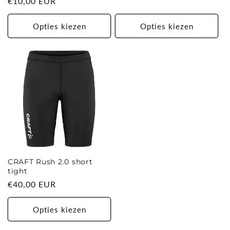
Normale
€10,00 EUR
prijs
Opties kiezen
Opties kiezen
CRAFT Rush 2.0 short
tight
Normale
€40,00 EUR
prijs
Opties kiezen