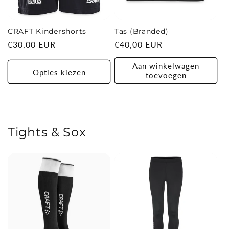
CRAFT Kindershorts
Tas (Branded)
Normale
€30,00 EUR
Normale
€40,00 EUR
prijs
prijs
Aan winkelwagen
Opties kiezen
toevoegen
Tights & Sox