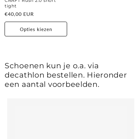
CRAFT Rush 2.0 short
tight
Normale
€40,00 EUR
prijs
Opties kiezen
Schoenen kun je o.a. via
decathlon bestellen. Hieronder
een aantal voorbeelden.