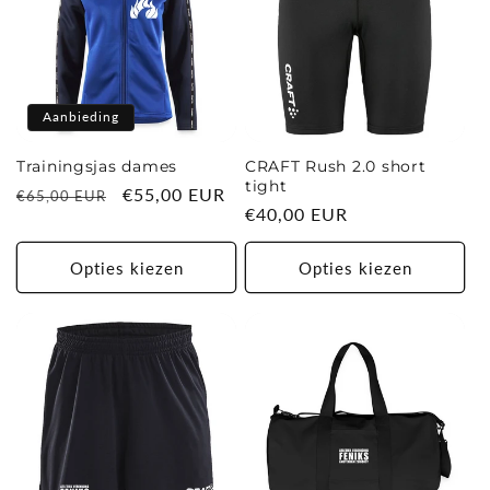
Aanbieding
Trainingsjas dames
CRAFT Rush 2.0 short
tight
Normale
Aanbiedingsprijs
€55,00 EUR
€65,00 EUR
Normale
€40,00 EUR
prijs
prijs
Opties kiezen
Opties kiezen