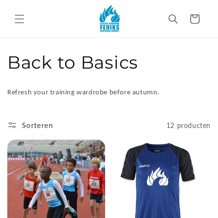
Meteen
naar de
Winkelwagen
content
C
Back to Basics
o
Refresh your training wardrobe before autumn.
l
l
Sorteren
12 producten
e
c
t
i