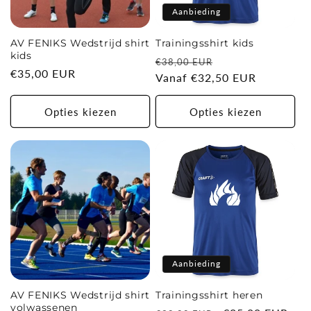
Aanbieding
e
AV FENIKS Wedstrijd shirt
Trainingsshirt kids
:
kids
Normale
Aanbiedingsprijs
€38,00 EUR
Normale
€35,00 EUR
prijs
Vanaf €32,50 EUR
prijs
Opties kiezen
Opties kiezen
Aanbieding
AV FENIKS Wedstrijd shirt
Trainingsshirt heren
volwassenen