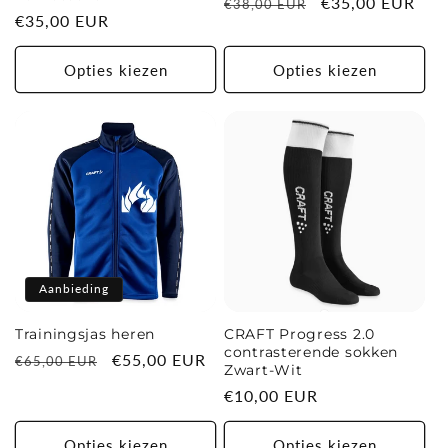
Normale
Aanbiedingsprij
€35,00 EUR
€38,00 EUR
Normale
€35,00 EUR
prijs
prijs
Opties kiezen
Opties kiezen
Aanbieding
Trainingsjas heren
CRAFT Progress 2.0
contrasterende sokken
Normale
Aanbiedingsprijs
€55,00 EUR
€65,00 EUR
Zwart-Wit
prijs
Normale
€10,00 EUR
prijs
Opties kiezen
Opties kiezen