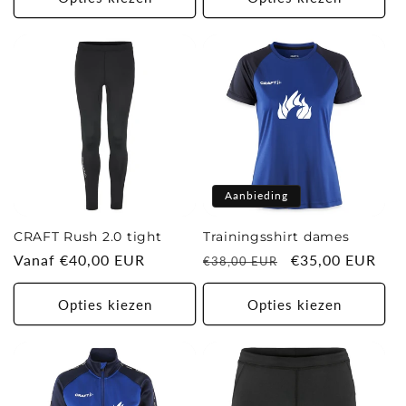
Aanbieding
CRAFT Rush 2.0 tight
Trainingsshirt dames
Normale
Vanaf €40,00 EUR
Normale
Aanbiedingsprij
€35,00 EUR
€38,00 EUR
prijs
prijs
Opties kiezen
Opties kiezen